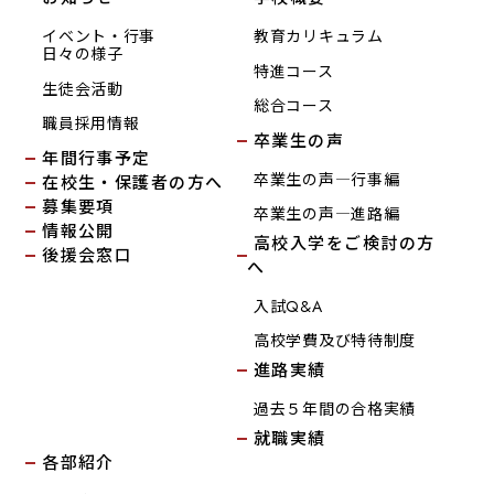
イベント・行事
教育カリキュラム
日々の様子
特進コース
生徒会活動
総合コース
職員採用情報
卒業生の声
年間行事予定
卒業生の声―行事編
在校生・保護者の方へ
募集要項
卒業生の声―進路編
情報公開
高校入学をご検討の方
後援会窓口
へ
入試Q&A
高校学費及び特待制度
進路実績
過去５年間の合格実績
就職実績
各部紹介