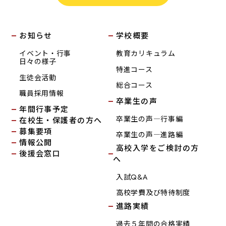
お知らせ
学校概要
イベント・行事
教育カリキュラム
日々の様子
特進コース
生徒会活動
総合コース
職員採用情報
卒業生の声
年間行事予定
卒業生の声―行事編
在校生・保護者の方へ
募集要項
卒業生の声―進路編
情報公開
高校入学をご検討の方
後援会窓口
へ
入試Q&A
高校学費及び特待制度
進路実績
過去５年間の合格実績