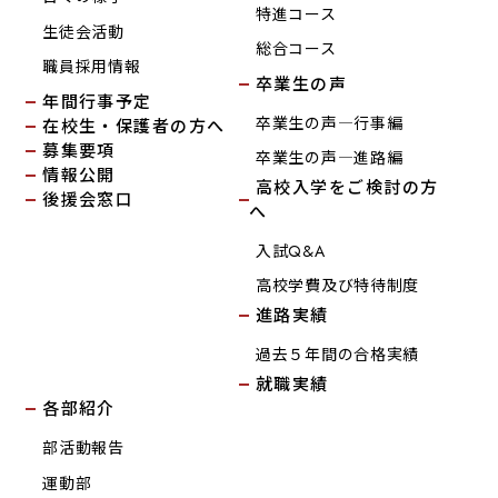
特進コース
生徒会活動
総合コース
職員採用情報
卒業生の声
年間行事予定
卒業生の声―行事編
在校生・保護者の方へ
募集要項
卒業生の声―進路編
情報公開
高校入学をご検討の方
後援会窓口
へ
入試Q&A
高校学費及び特待制度
進路実績
過去５年間の合格実績
就職実績
各部紹介
部活動報告
運動部