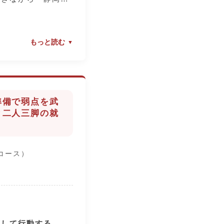
通わせていただける
た。
や交通費のサポート
術をさらに深めるこ
頑張って成績を上げ
もっと読む
ですが、部活動やク
的に参加することも
諦めない
たくさんの経験を積
て大学へ行くことは
長につながり、将来
が、学校が紹介して
ます。
準備で弱点を武
、「技術者として会
ルできる成果がな
と二人三脚の就
う思いがより強くな
いう人でも大丈夫で
なことに挑戦してみ
始めても、遅すぎる
コース）
路が決まるまでは不
な進路だけでなく、
ますが、今できるこ
い」「働きたい」と
取り組んでみてくだ
る、多様な選択肢と
さんを裏切りませ
算して行動する