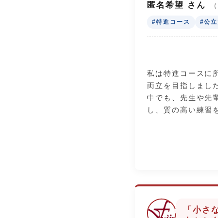
い、何度も練習を
匿名希望 さん
では自分の思いを
#特進コース
#公
って伝えることが
中学生の皆さんへ
進路が決まってい
私は特進コースに
いてみてください
両立を目指しまし
の「直感」を形に
中でも、先生や先
本気で合格を支え
し、質の高い練習
くさんいます。
ムの一員として大
勉強面では、3年
不十分な部分もあ
休みなどの時間を
ださり、理解を深
推薦入試でも、先
で自分の力を出し
「小さ