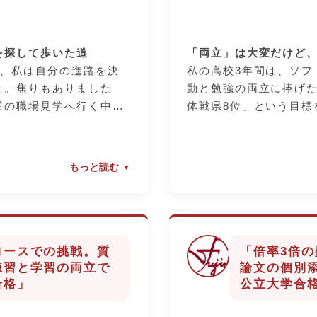
「やり直すチャンス」が
この学校の先生方は、
に参加するようになりま
す。自分を変えようとす
解し、本人が納得する
勉強が苦手だったり、自分
は全力で応援してくれま
ってくださいます。そ
ったりしても大丈夫で
を探して歩いた道
「両立」は大変だけど
が、私たちの進路実現
、最後まで見捨てずに伴
で、私は自分の進路を決
私の高校3年間は、ソフ
方と、頑張り次第で未来
た。焦りもありました
動と勉強の両立に捧げ
ンスがたくさんありま
業の職場見学へ行く中
体戦県8位」という目標
会いました。実際に働く
を掛け合いながら厳し
目で見たとき、「ここな
は、私を精神的に大き
だ」と、直感的に自分の
した。
界を決めないでくださ
もっと読む
ことができました。
本気で支えてくれる先生
「自分に合った学習法
モノの進路を見つけてみ
イス」が自分を強くした
ト
けて準備を始めると、自
部活動が忙しくなると
のなさに気づかされまし
うでしたが、定期テス
コースでの挑戦。質
「倍率3倍
いした面接練習では、厳
別相談に乗ってくださ
練習と学習の両立で
論文の個別
くことも多かったです。
て学習に取り組むこと
合格」
公立大学合
ひとつに正面から向き合
に、進路決定の際には