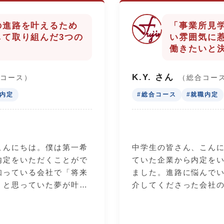
の進路を叶えるため
「事業所見
して取り組んだ3つの
い雰囲気に
働きたいと
K.Y. さん
合コース）
（総合コー
職内定
#総合コース
#就職内定
こんにちは。僕は第一希
中学生の皆さん、こん
内定をいただくことがで
ていた企業から内定を
知っている会社で「将来
ました。進路に悩んで
」と思っていた夢が叶い
介してくださった会社
生活で、希望の進路を叶
し、社員の方たちの温
て取り組んだ3つのこと
て「ここで働きたい！