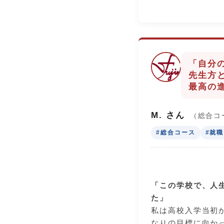
一つ目は「部活動
長を務めていまし
るように意識しな
しみました。先生
「自分
く、「プレーして
先生方
ムの調子を理解し
最高の
習に取り組んだこ
ソードになり、何
M. さん
（総合コ
ながりました。
#総合コース
#就
二つ目は「出欠席
番簡単で大切なこ
インフルエンザな
「この学校で、人
休んだり遅刻した
た」
でした。毎日元気
私は高校入学当初
で将来の進路の選
なりの目標に向か
す。