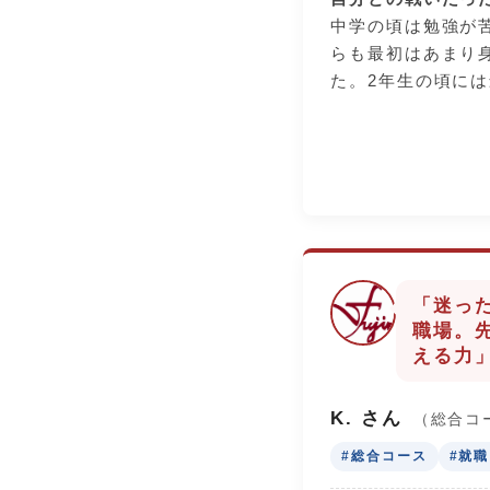
中学の頃は勉強が
らも最初はあまり
2. 「学び」を応
た。2年生の頃に
い
まい、正直、自分
私が選んだ会社は
ない」と焦ってい
学（静岡県立工科
を支援してくれる
「当たり前」を積
交通費のサポート
先生方の指導を受
械について専門的
正しい生活」から
きたいけれど、も
からは遅刻・欠席
の欲張りな夢を、
し、勉強にも正面
の縁が叶えてくれ
「迷っ
分の弱さと向き合
職場。
の積み重ねが最後
3. 自分の「課題
える力
した。
間
かつての私は「遅
K. さん
（総合コ
中学生の皆さんへ
ましたが、この3
#総合コース
#就
もし今、学校生活
活」の大切さを学