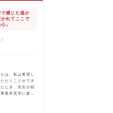
学で感じた温か
惹かれてここで
決心」
ス）
にちは。私は希望し
いただくことができ
いたとき、先生が紹
の事業所見学に参加
かい雰囲気に惹かれ
」と思いました。