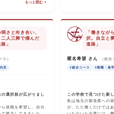
もっと読む
実は、私は高校1年生の
」です。僕は部活で副部
が良い方ではありませ
た。チームの中心となれ
進路に対してきちんと
がら、とにかく全力で楽
勉強をおろそかにして
に頼りすぎるのではな
す。しかし、2年生にな
の弱さと向き合い、
「働きなが
いる自分自身が一番チー
はいけない」と進路へ
と二人三脚で掴んだ
択。自立と
ている」という意識で練
うになりました。そこ
進路」
進路」
とで、面接で話せるエピ
あった勉強も頑張るよ
より自分自身の自信につ
げるだけでなく、部活
匿名希望 さん
ース）
（総合
も積極的に取り組みま
職内定
#総合コース
#就職・進
」です。実は、これが一
バドミントン部で全力
とかもしれません。僕は
クラスで委員長や副委
どで休む以外は、学校を
目を果たしたりと、3年
生の選択肢が広がりまし
この学校で見つけた新
りすることはありません
な活動を頑張り続けま
私は地元の製造業への
に学校に行く、それだけ
職の面接試験では自分
から就職を希望し、自分
が、ただ働くだけでは
択肢は大きく広がりま
くの経験を自信を持っ
って努力してきました。
いただいた企業には、
ができ、企業の方から