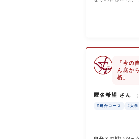
しかし、最初から
ありません。2年
三つ目は「毎日の
刻」や「欠席」が
の時点から、少し
からも目を背けて
できました。勉強
えてくれたのが、
せんでしたが、テ
中になれる環境で
て苦手教科の基礎
均点以上を取れる
1. 先生方の手厚
強が嫌いだからこ
「今の
面接練習
という最低限の目
ん底か
志望企業を決定す
おすすめです。
格」
や性格を深く理解
で相談に乗ってく
匿名希望 さん
に向けては、先生
#総合コース
#大
摘し、何度も何度
くださいました。
自信を持って自分
き、第一志望の企
自分との戦いだっ
とができました。