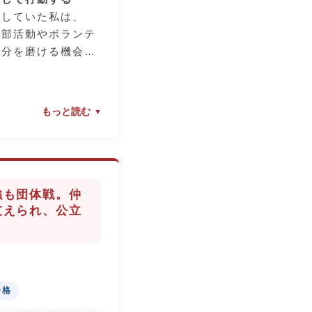
にしていた私は、
、部活動やボランテ
自分を磨ける機会に
した。少しでも自分
られるよう、毎日の
んでした。
もっと読む
の力になった
の手厚い面接指導で
談し、時には厳しい
が、それこそが私の
強も団体戦。仲
助言でした。何度も
支えられ、公立
おかげで、本番では
」
ルすることができま
）
合格