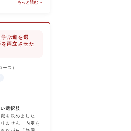
もっと読む
ころ、あまり成績
んでした。卒業後の
目を向けておらず、
しまっていたからで
って「このままで
ら学ぶ道を選
の意識を強く持つよ
夢を両立させた
からは、苦手意識の
うになり、成績を上
動やクラスの活動に
コース）
した。
学
で練習に励んだり、
員長に立候補して役
生になっても様々
しい選択肢
した。その結果、就
就職を決めました
が取り組んできた多
ありません。内定を
てアピールすること
働きながら「静岡県
もお褒めの言葉をい