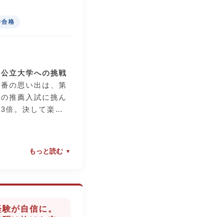
精神面でも強力にバ
）
きました。
学合格
ら、勉強は諦める」
の学校には、一生懸
国公立大学への挑戦
、個別に寄り添って
一番の思い出は、第
高め合える仲間がい
学の推薦入試に挑ん
戦する姿勢」は、
3倍。決して楽な
です。
不安に襲われまし
もっと読む
合格の決め手
たのが、この学校の
指導でした。入試科
ことに慣れていなか
も何度も、本当に丁
経験が自信に。