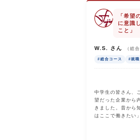
「希望
に意識
こと」
W.S. さん
（総
#総合コース
#就
中学生の皆さん、
望だった企業から
きました。昔から
はここで働きたい
ました。僕が高校
えるために意識し
を紹介します。