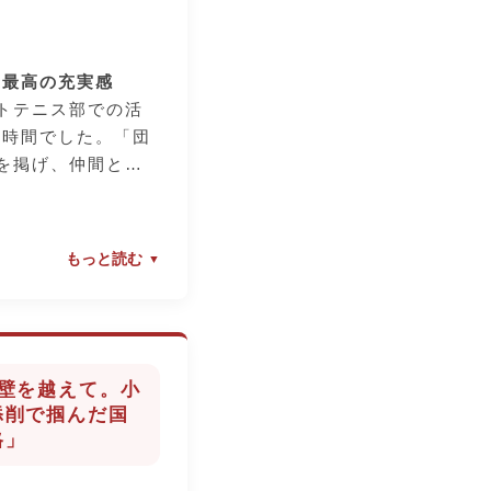
生徒の性格を深く理
までとことん向き合
の「面倒見の良さ」
、最高の充実感
の一番の武器です。
トテニス部での活
た時間でした。「団
を掲げ、仲間と声
い練習に励む日々
く成長させてくれま
もっと読む
」を見つけるサポー
勉強が疎かになりそ
ト前には先生方が個
の壁を越えて。小
り、メリハリをつけ
添削で掴んだ国
ができました。特
格」
マンツーマンでの指