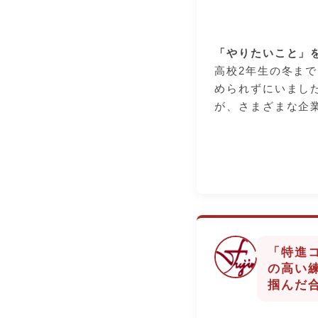
も、この学校なら
ア活動にも積極的
いくらでもありま
した。 もし今、
る努力を、先生方
に自信が持てなか
「やりたいこと」
す。
す。この学校には
高校2年生の冬ま
走してくれる先生
められずにいまし
を切り開けるチャ
が、さまざまな企
す。
で、ある会社に出
方々の姿を自分の
中学生の皆さんへ
ら楽しく働けそう
「今の自分」で限
居場所を見つける
い。この学校で、
方と一緒に、一生
「耳の痛いアドバ
ませんか。
いざ入社試験へ向
分の「伝える力」
「特進
た。先生方にお願
の高い
しい指摘をいただ
掴んだ
しかし、その一つ