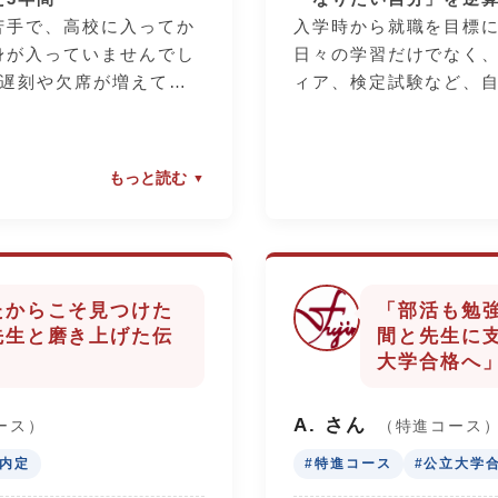
苦手で、高校に入ってか
入学時から就職を目標
身が入っていませんでし
日々の学習だけでなく
援してくれる企業との出会
は遅刻や欠席が増えてし
ィア、検定試験など、
でも「このままではいけ
はすべて挑戦してきま
、入社後に働きながら大
ました。
の評価（評定）を上げ
短期大学校）へ通うこと
家庭学習も欠かしませ
制度があります。学費や
もっと読む
み重ねる強さ
を受けながら、さらに機
けながら、まずは「規則
先生方の熱意が、本番
に学べる環境です。「働
立て直しました。2年生
一番の支えは、先生方
っと学びたい」という私
をゼロに近づける努力を
した。多くの先生に相
学校が紹介してくれたこ
から向き合いました。自
指摘もいただきました
ました。
たからこそ見つけた
「部活も勉
うのは大変でしたが、そ
弱点を見極めるための
先生と磨き上げた伝
間と先生に
には「自信」に変わりま
繰り返した面接練習の
」を「強み」に変える3年
」
大学合格へ
悔いなく自分をアピー
した。
刻・欠席」に甘さがあり
A. さん
ース）
（特進コース
年間で「規則正しい生
職内定
#特進コース
#公立大学
がうまくいっていなくて
保護者の皆様へ
び、部活動やボランティ