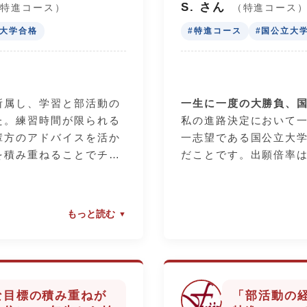
繰り返したことで、本番
導も受け、学力面でも
S. さん
（特進コース）
（特進コース
素直に、そして自信を持
ックアップしていただ
立大学合格
#特進コース
#国公立大
できました。
中学生の皆さんへ
「部活を頑張りたいか
なくても、まずは一歩動
必要はありません。こ
所属し、学習と部活動の
一生に一度の大勝負、
。この学校には、皆さん
命な生徒を一人にせず
た。練習時間が限られる
私の進路決定において
するための職場見学や、
くれる先生方と、共に
輩方のアドバイスを活か
一志望である国公立大
てくれる熱い先生方がた
ます。3年間で得た「挑
を積み重ねることでチー
だことです。出願倍率は
私の人生の大きな財産
きく成長できました。
数字ではなく、何度も
た。
生に進級した時点でまだ
もっと読む
りましたが、先生方が夏
先生方の「手厚さ」が
割いて個別指導をしてく
そんな私を支えてくれ
めることができました。
先生方の徹底した個別
生方のサポートのおかげ
目である小論文。書く
切り、公立諏訪東京理科
った私に、先生は何度
な目標の積み重ねが
「部活動の