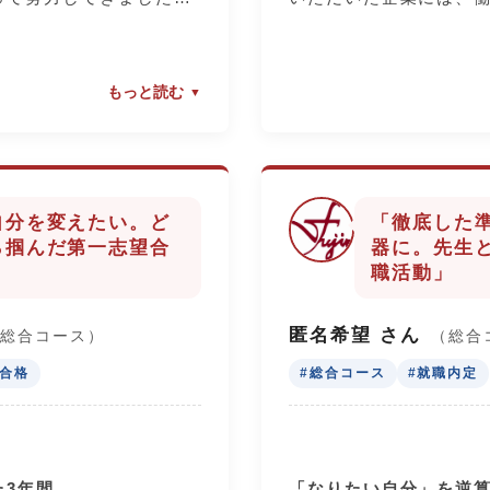
順風満帆だったわけでは
立工科短期大学校」に
ただくことができまし
生になる頃、私は「遅
制度があります。学費
勉強」です。僕は2年生
目立つようになり、勉強
を受けながら、専門技
ずつ成績を上げることが
高校生活では、勉強を
もっと読む
いました。そんな私を変
とができる道です。
はあまり好きではありま
ることはもちろん大事
この学校の先生方と、夢
スト前には講習に参加し
ラスの活動などに積極
した。
「学びたい」気持ちを
を固め、得意な教科は平
同じくらい大切です。
もともと奨学金を借り
ように意識しました。勉
むことで自分自身の成
いサポートと、繰り返した
考えていませんでした
そ、「これだけはやる」
への大きな強みになり
自分を変えたい。ど
「徹底した
くれたこの制度を知り
標を決めて取り組むのが
「今、自分にはアピー
ら掴んだ第一志望合
器に。先生
る際、先生方は私の成績
社に貢献したい」とい
い」「自信がない」と
職活動」
した上で、納得がいくま
りました。
す。負けずにいろいろ
ださいました。就職試験
てください。いつから
匿名希望 さん
（総合コース）
（総合
方が私の弱点を的確に指
中学生の皆さんへ
ことはありません。進
学合格
#総合コース
#就職内定
も面接練習に付き合って
この学校には、画一的
安なことも多いと思い
そのおかげで、本番では
一人ひとりの「学びた
とに全力で向き合い、
をアピールすることがで
いう願いを繋いでくれ
さい。努力はきっと皆
業から内定をいただくこ
企業の縁があります。
ん。応援しています！
た3年間
「なりたい自分」を逆