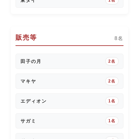
東タイ
1名
販売等
8名
田子の月
2名
マキヤ
2名
エディオン
1名
サガミ
1名