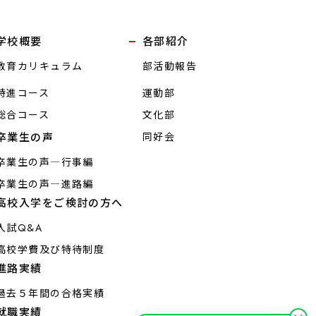
学校概要
各部紹介
教育カリキュラム
部活動報告
特進コース
運動部
総合コース
文化部
卒業生の声
同好会
卒業生の声―行事編
卒業生の声―進路編
高校入学をご検討の方へ
入試Q&A
高校学費及び特待制度
進路実績
過去５年間の合格実績
就職実績