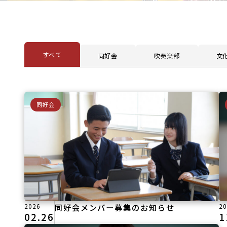
すべて
同好会
吹奏楽部
文
同好会
2026
同好会メンバー募集のお知らせ
20
02.26
1