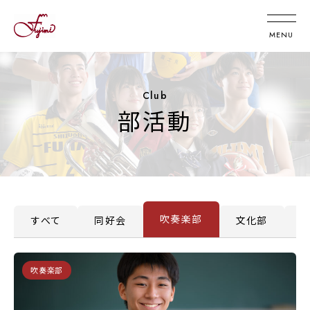
Club
部活動
吹奏楽部
すべて
同好会
文化部
吹奏楽部