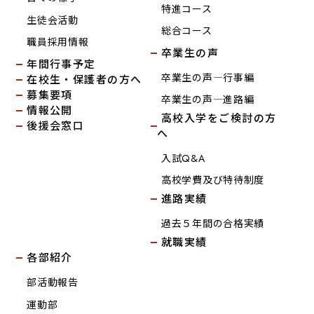
特進コース
生徒会活動
総合コース
職員採用情報
卒業生の声
年間行事予定
卒業生の声―行事編
在校生・保護者の方へ
募集要項
卒業生の声―進路編
情報公開
高校入学をご検討の方
後援会窓口
へ
入試Q&A
高校学費及び特待制度
進路実績
過去５年間の合格実績
就職実績
各部紹介
部活動報告
運動部